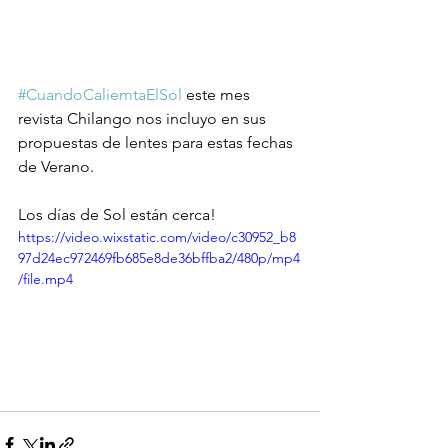
#CuandoCaliemtaElSol
 este mes 
revista Chilango nos incluyo en sus 
propuestas de lentes para estas fechas 
de Verano.
Los días de Sol están cerca!
https://video.wixstatic.com/video/c30952_b8
97d24ec972469fb685e8de36bffba2/480p/mp4
/file.mp4